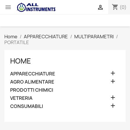
shopping_cart


(0)
Home
APPARECCHIATURE
MULTIPARAMETRI
PORTATILE
HOME

APPARECCHIATURE

AGRO ALIMENTARE
PRODOTTI CHIMICI

VETRERIA

CONSUMABILI