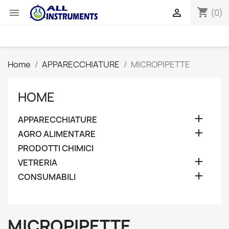
shopping_cart


(0)
Home
APPARECCHIATURE
MICROPIPETTE
HOME

APPARECCHIATURE

AGRO ALIMENTARE
PRODOTTI CHIMICI

VETRERIA

CONSUMABILI
MICROPIPETTE